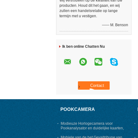
Wij vertrouwen op de kwaliteit van uw
producten. Houd dit het gaan, en wij
zullen een handelsrelatie op lange
termijn met u vestigen.
—— M. Benson
Ik ben online Chatten Nu
POOKCAMERA
Modieuze Horlogecamera voor
Pookanalysator en duidelijke kaarten,
25 - 45 Cm-aftastenafstand
Mobiele van de het Gevaltribune van