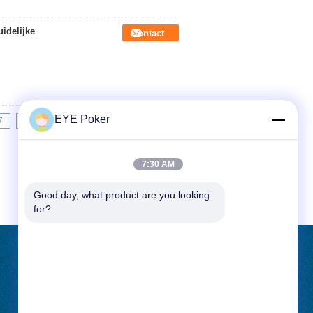
idelijke
Contact
EYE Poker
7
8
9
10
>>
>|
7:30 AM
Good day, what product are you looking 
for?
VRAAG EEN OFFERTE AAN
Verzend