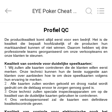
EYE
Poker
Cheat
EYE Poker Cheat Center Kwaliteitscontrole
Center.
All
Rights
Reserved.
THUIS
Profiel QC
De productkwaliteit komt altijd eerst voor een bedrijf. Het is de
PRODUCTEN
kwaliteit die bepaalt hoofdzakelijk of de producten hun
marktaandeel kunnen of niet winnen. Daarom hebben wij drie
professionele teams georganiseerd om onze verkoopteams en
onze klanten te steunen.
OVER
Kwaliteit van controle voor duidelijke speelkaarten:
ONS
1.
Wij zullen alle kaarten controleren die de klanten willen eerst
merken. Onze technici kunnen hun de beste suggestie aan
klanten over aanbieden hoe te om deze speelkaarten volgens
hun ervaring te merken.
FABRIEKSREIS
2 .
Alle kaarten zullen worden gekoeld en droog nadat wordt
gedrukt om de deklaag ervoor te zorgen genoeg goed is.
3.
Onze technici zullen speciale inspectieapparaten om op de
kwaliteit van de duidelijke kaarten gebruiken te controleren.
KWALITEITSCONTROLE
4.
Ons verkooppersoneel zal de kaarten een definitieve
kwaliteitscontrole geven.
Kwaliteit van controle voor elektronische pook het