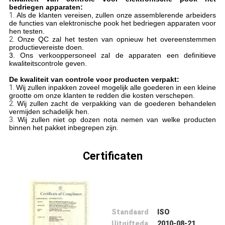
CONTACTEER
bedriegen apparaten:
1.
Als de klanten vereisen, zullen onze assemblerende arbeiders
ONS
de functies van elektronische pook het bedriegen apparaten voor
hen testen.
2.
Onze QC zal het testen van opnieuw het overeenstemmen
productievereiste doen.
VRAAG
3. Ons verkooppersoneel zal de apparaten een definitieve
kwaliteitscontrole geven.
EEN
De kwaliteit van controle voor producten verpakt:
OFFERTE
1.
Wij zullen inpakken zoveel mogelijk alle goederen in een kleine
grootte om onze klanten te redden die kosten verschepen.
AAN
2.
Wij zullen zacht de verpakking van de goederen behandelen
vermijden schadelijk hen.
3.
Wij zullen niet op dozen nota nemen van welke producten
binnen het pakket inbegrepen zijn.
SITEMAP
Certificaten
PRIVACY
POLICY
Standaard
ISO
Uitgiftedatum
2010-08-21