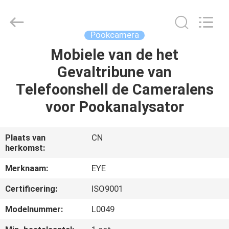
EYE
Poker
Cheat
Center.
All
Pookcamera
Rights
Reserved.
Mobiele van de het
THUIS
Gevaltribune van
PRODUCTEN
Telefoonshell de Cameralens
voor Pookanalysator
OVER
ONS
Plaats van
CN
herkomst:
FABRIEKSREIS
Merknaam:
EYE
Certificering:
ISO9001
KWALITEITSCONTROLE
Modelnummer:
L0049