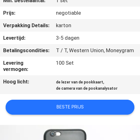
Min. bestelaantal:
1 set
CONTACTEER
ONS
Prijs:
negotiable
Verpakking Details:
karton
VRAAG
Levertijd:
3-5 dagen
EEN
Betalingscondities:
T / T, Western Union, Moneygram
OFFERTE
Levering
100 Set
AAN
vermogen:
Hoog licht:
,
de lezer van de pookkaart
SITEMAP
de camera van de pookanalysator
PRIVACY
BESTE PRIJS
POLICY