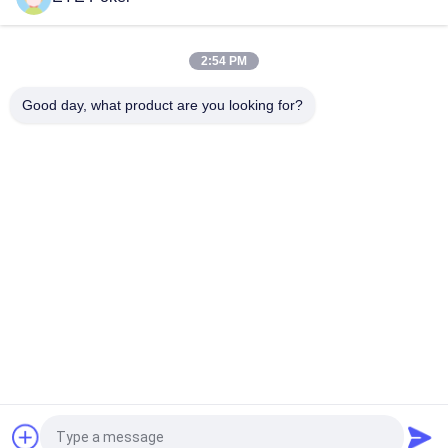
Akkcvk Pook het Bedriegen Camera van de de Banklader
Verborgen Pook van de Apparaten de Draagbare Macht
2:54 PM
Afstand 35cm Keyfob-van de de Auto Zeer belangrijk Spion
van Cameratoyota Infrarood de Pookaftasten
Good day, what product are you looking for?
populaire categorieën
Alle
Duidelijke 
Duidelijke 
Speelkaarten
Kaartencontactlenzen
Pookanalysator
Pookcamera
Het Baccarat 
Dobbel Het 
Bedriegt Systeem
Bedriegen Apparaat
Speelkaarten 
Pooksoftware
Onzichtbare Inkt
Vraag een offerte aan