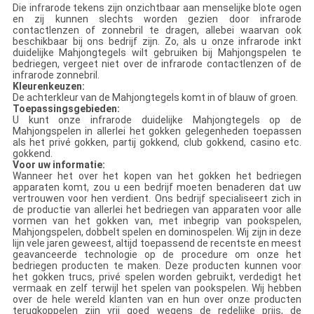
Die infrarode tekens zijn onzichtbaar aan menselijke blote ogen
en zij kunnen slechts worden gezien door infrarode
contactlenzen of zonnebril te dragen, allebei waarvan ook
beschikbaar bij ons bedrijf zijn. Zo, als u onze infrarode inkt
duidelijke Mahjongtegels wilt gebruiken bij Mahjongspelen te
bedriegen, vergeet niet over de infrarode contactlenzen of de
infrarode zonnebril.
Kleurenkeuzen:
De achterkleur van de Mahjongtegels komt in of blauw of groen.
Toepassingsgebieden:
U kunt onze infrarode duidelijke Mahjongtegels op de
Mahjongspelen in allerlei het gokken gelegenheden toepassen
als het privé gokken, partij gokkend, club gokkend, casino etc.
gokkend.
Voor uw informatie:
Wanneer het over het kopen van het gokken het bedriegen
apparaten komt, zou u een bedrijf moeten benaderen dat uw
vertrouwen voor hen verdient. Ons bedrijf specialiseert zich in
de productie van allerlei het bedriegen van apparaten voor alle
vormen van het gokken van, met inbegrip van pookspelen,
Mahjongspelen, dobbelt spelen en dominospelen. Wij zijn in deze
lijn vele jaren geweest, altijd toepassend de recentste en meest
geavanceerde technologie op de procedure om onze het
bedriegen producten te maken. Deze producten kunnen voor
het gokken trucs, privé spelen worden gebruikt, verdedigt het
vermaak en zelf terwijl het spelen van pookspelen. Wij hebben
over de hele wereld klanten van en hun over onze producten
terugkoppelen zijn vrij goed wegens de redelijke prijs, de