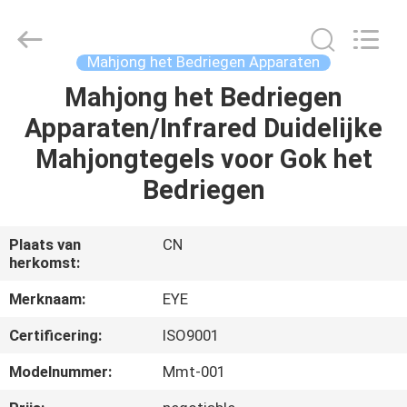
EYE
Poker
Cheat
Center.
All
Mahjong het Bedriegen Apparaten
Rights
Reserved.
Mahjong het Bedriegen
THUIS
Apparaten/Infrared Duidelijke
PRODUCTEN
Mahjongtegels voor Gok het
Bedriegen
OVER
ONS
Plaats van
CN
herkomst:
FABRIEKSREIS
Merknaam:
EYE
Certificering:
ISO9001
KWALITEITSCONTROLE
Modelnummer:
Mmt-001