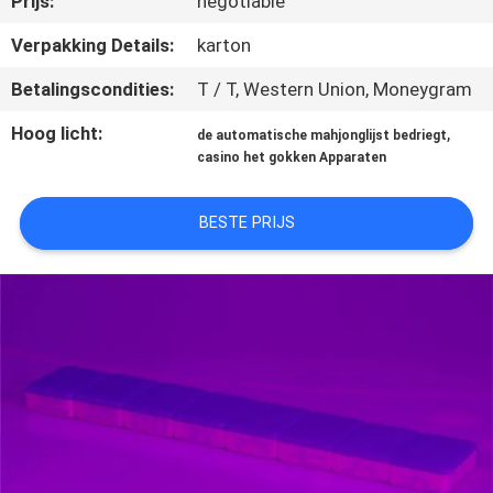
Prijs:
negotiable
CONTACTEER
ONS
Verpakking Details:
karton
Betalingscondities:
T / T, Western Union, Moneygram
VRAAG
Hoog licht:
,
de automatische mahjonglijst bedriegt
EEN
casino het gokken Apparaten
OFFERTE
BESTE PRIJS
AAN
SITEMAP
PRIVACY
POLICY