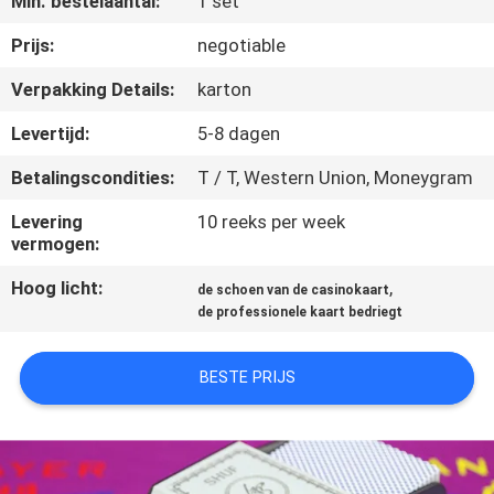
Min. bestelaantal:
1 set
CONTACTEER
ONS
Prijs:
negotiable
Verpakking Details:
karton
VRAAG
Levertijd:
5-8 dagen
EEN
Betalingscondities:
T / T, Western Union, Moneygram
OFFERTE
Levering
10 reeks per week
AAN
vermogen:
Hoog licht:
,
de schoen van de casinokaart
SITEMAP
de professionele kaart bedriegt
PRIVACY
BESTE PRIJS
POLICY