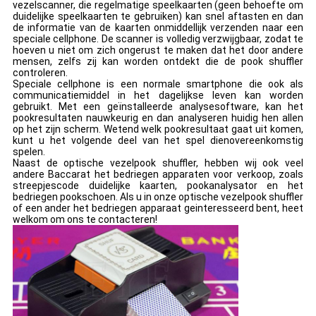
vezelscanner, die regelmatige speelkaarten (geen behoefte om
duidelijke speelkaarten te gebruiken) kan snel aftasten en dan
de informatie van de kaarten onmiddellijk verzenden naar een
speciale cellphone. De scanner is volledig verzwijgbaar, zodat te
hoeven u niet om zich ongerust te maken dat het door andere
mensen, zelfs zij kan worden ontdekt die de pook shuffler
controleren.
Speciale cellphone is een normale smartphone die ook als
communicatiemiddel in het dagelijkse leven kan worden
gebruikt. Met een geïnstalleerde analysesoftware, kan het
pookresultaten nauwkeurig en dan analyseren huidig hen allen
op het zijn scherm. Wetend welk pookresultaat gaat uit komen,
kunt u het volgende deel van het spel dienovereenkomstig
spelen.
Naast de optische vezelpook shuffler, hebben wij ook veel
andere Baccarat het bedriegen apparaten voor verkoop, zoals
streepjescode duidelijke kaarten, pookanalysator en het
bedriegen pookschoen. Als u in onze optische vezelpook shuffler
of een ander het bedriegen apparaat geinteresseerd bent, heet
welkom om ons te contacteren!