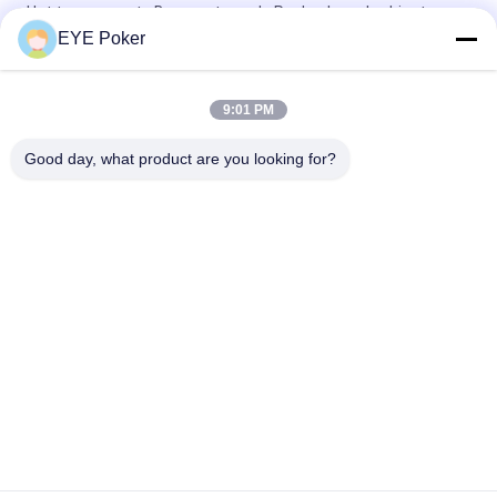
Het transparante Baccarat van de Pookschoen bedriegt
Duidelijke de Kaartlezing van het Systeemblackjack
EYE Poker
Kunststofspeelkaart Shuffler voor Baccarat het Bedriegen
9:01 PM
De transparante het Pookschoen/Baccarat bedriegt Systeem
voor Gokkers voor normale kaarten
Good day, what product are you looking for?
populaire categorieën
Alle
Duidelijke 
Duidelijke 
Speelkaarten
Kaartencontactlenzen
Pookanalysator
Pookcamera
Het Baccarat 
Dobbel Het 
Bedriegt Systeem
Bedriegen Apparaat
Speelkaarten 
Pooksoftware
Onzichtbare Inkt