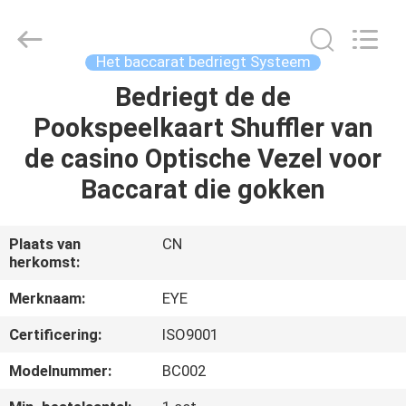
EYE
Poker
Cheat
Center.
All
Het baccarat bedriegt Systeem
Rights
Reserved.
Bedriegt de de
THUIS
Pookspeelkaart Shuffler van
PRODUCTEN
de casino Optische Vezel voor
Baccarat die gokken
OVER
ONS
Plaats van
CN
herkomst:
FABRIEKSREIS
Merknaam:
EYE
Certificering:
ISO9001
KWALITEITSCONTROLE
Modelnummer:
BC002